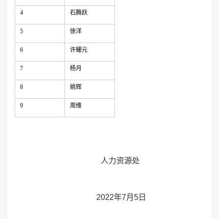
4
石腾跃
5
徐洋
6
许耀元
7
杨月
8
姚辉
9
周维
人力资源处
2022年7月5日