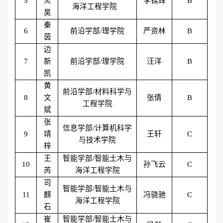
5
炎
李锦辉
B
海洋工程学院
昊
秦
6
前沿学部
/理学院
严资林
B
茵
边
7
新
前沿学部
/理学院
汪洋
B
凯
黄
前沿学部
/材料科学与
8
文
张倩
B
工程学院
斌
张
信息学部
/计算机科学
9
靖
王轩
C
与技术学院
梓
王
智能学部
/智能土木与
10
孙飞云
C
芮
海洋工程学院
司
智能学部
/智能土木与
11
麒
冯骁驰
C
海洋工程学院
石
崔
智能学部
/智能土木与