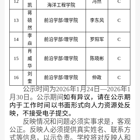
12
冯然
C
凯
海洋工程学院
蒋
13
硕
前沿学部
/理学院
李东风
C
然
李
14
前沿学部
/理学院
罗阳军
C
焱
肖
15
威
前沿学部
/理学院
陈晓彬
C
华
刘
16
前沿学部
/理学院
仲政
C
奎
公示时间为
202
6
年
1
月
24
日
—
2026年1
月
30
日。公示期间
如有异议，请在公示期
内
于工作时间
以书面形式向人力资源处反
映，不接受电子提交。
反映情况和问题必须实事求是，客观
公正。反映人必须提供真实姓名、联系方
式等信息，以示负责。学校将对反映人和