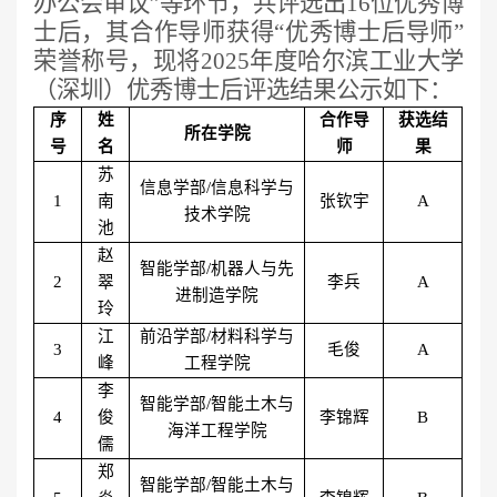
办公会审议
”
等环节，
共评选出
16位优秀博
士后，其合作导师获得“优秀博士后导师”
荣誉称号，
现将
202
5
年度哈尔滨工业大学
（深圳）优秀博士后评选结果公示如下：
序
姓
合作导
获选结
所在学院
号
名
师
果
苏
信息学部
/信息科学与
1
南
张钦宇
A
技术学院
池
赵
智能学部
/机器人与先
2
翠
李兵
A
进制造学院
玲
江
前沿学部
/材料科学与
3
毛俊
A
峰
工程学院
李
智能学部
/智能土木与
4
俊
李锦辉
B
海洋工程学院
儒
郑
智能学部
/智能土木与