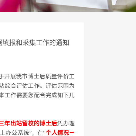
置：
首页
>
博士后工作
>
通知公示
> 正文
数据填报和采集工作的通知
于开展我市博士后质量评价工
站综合评估工作。
评估范围为
本
工作需要您配合完成如下几
三年出站留校的博士后
凭办理
上办公系统”，在“
个人情况－