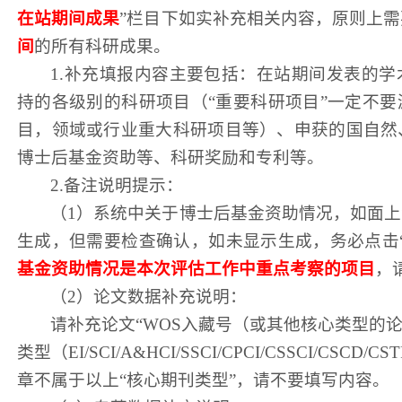
在站期间成果
”栏目下如实补充相关内容，原则上
间
的所有科研成果。
1.补充
填报内容
主要包括：在站期间发表的学
持
的各
级别的
科研项目（
“重要科研项目”一定不
目，领域或行业重大科研项目等）、申获的国自然
博士后基金资助等、科研奖励和专利等
。
2
.备注说明
提示：
（
1
）
系统中
关于博士后基金资助情况
，如面上
生成
，
但需要
检查
确认
，如
未显示
生成，务必
点击
基金资助情况是本次评估工作中重点考察的项目
，
（
2
）
论文数据补充说明：
请补充论文
“WOS入藏号（或其他核心类型的
类型（EI/SCI/A&HCI/SSCI/CPCI/CSSCI/CSCD
章
不属于以上
“核心期刊类型”，请不要填写内容。