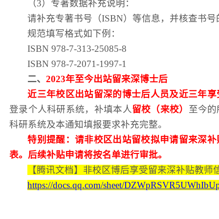
（
3
）
专著数据补充说明：
请补充专著书号（
ISBN）
等
信息，并核查书号
规范填写格式如下例：
ISBN 978-7-313-25085-8
ISBN 978-7-2071-1997-1
二、
2023年至今出站留来深博士后
近三年校区出站留深的博士后人员及近三年享
登录个人科研系统，补填本人
留校（来校）
至今
的
科研系统及本通知填报要求补充完整
。
特别提醒：请非校区出站留校拟申请留来深补
表。后续补贴申请将按名单进行审批。
【腾讯文档】非校区博后享受留来深补贴教师
https://docs.qq.com/sheet/DZWpRSVR5UWhIbU