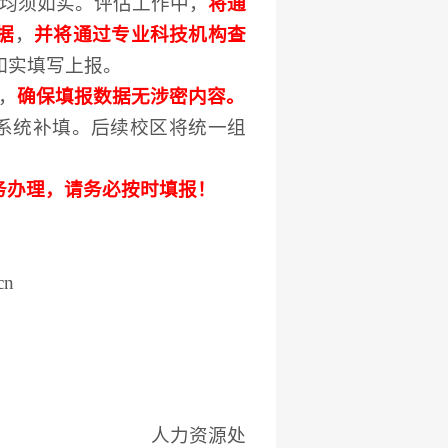
均
须
如实。评估工作中，
将通
据
，
并将通过专业科技机构查
如实填写上报。
，
确保填报数据无涉密内容。
系统补填。后续校区将统一组
务办理，请务必按时填报！
cn
人力资源处