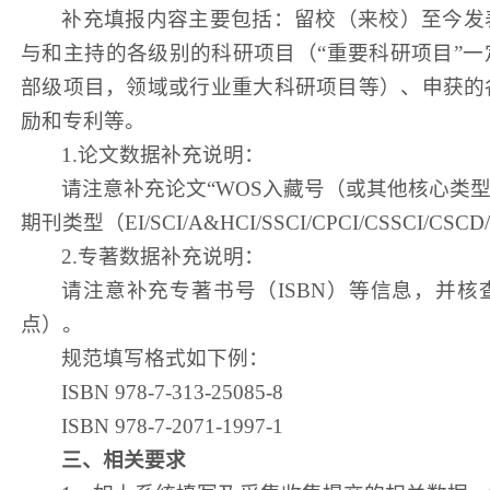
补充
填报内容
主要包括：
留校（来校）至今
发
与和
主持
的各
级别的
科研项目（
“重要科研项目”
部级项目，领域或行业重大科研项目等）、申获的
励和专利等
。
1.
论文数据补充说明：
请
注意
补充论文
“WOS入藏号（或其他核心类
期刊类型（EI/SCI/A&HCI/SSCI/CPCI/CSSCI/CSC
2.
专著数据补充说明：
请
注意
补充专著书号（
ISBN）
等
信息，并核
点）。
规范填写格式如下例：
ISBN 978-7-313-25085-8
ISBN 978-7-2071-1997-1
三、相关要求