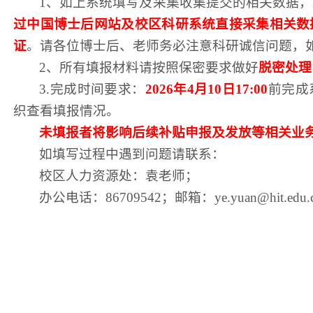
1、如上系统填写及采集收集提交的相关数据，
过中国博士后网站
及校区科研系统
直接采集相关数
证
。请各位博士后
、
老师
务必注意科研诚信问题，
2、所有填报材料请按照保密要求做好
脱密处理
3.完成时间要求：
2026年4月10日17:00
前完成
织查看填报情况。
未填报者将影响后续补贴申报及发放等相关业
如填写过程中遇到问题请联系
：
校区人力资源处
：
袁
老师；
办公电话：
86709542；邮箱：ye.yuan@hit.edu.